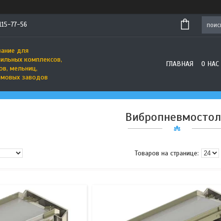
 115-77-56
ание для
ильных комплексов,
ГЛАВНАЯ
О НАС
ов, мельниц,
рмовых заводов
Вибропневмосто