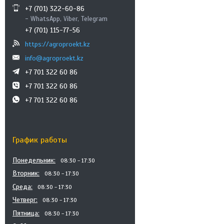
+7 (701) 322-60-86
- WhatsApp, Viber, Telegram
+7 (701) 115-77-56
https://agroproekt.kz
info@agroproekt.kz
+7 701 322 60 86
+7 701 322 60 86
+7 701 322 60 86
График работы
Понедельник
08:30
17:30
Вторник
08:30
17:30
Среда
08:30
17:30
Четверг
08:30
17:30
Пятница
08:30
17:30