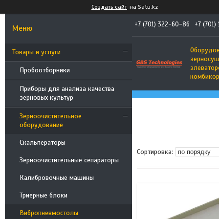
Создать сайт
на Satu.kz
+7 (701) 322-60-86
+7 (701)
Оборудов
Товары и услуги
зерносуш
элеватор
Пробоотборники
комбико
Приборы для анализа качества
зерновых культур
Зерноочистительное
оборудование
Скальператоры
Зерноочистительные сепараторы
Калибровочные машины
Триерные блоки
Вибропневмостолы