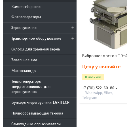
Камнеотборники
Фотосепараторы
Зерносушилки
Транспортное оборудование
Силосы для хранения зерна
Вибропневмостол TD-4,
Завальная яма
Цену уточняйте
Маслозаводы
В наличии
Теплогенераторы
твердотопливные для
+7 (701) 322-60-86
зерносушилок
- WhatsApp, Viber,
Telegram
Бункеры-перегрузчики EGRITECH
Почвообратывающая техника
Самоходные опрыскиватели