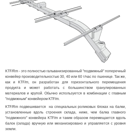
KTF/Rm - это полностью гальванизированный "подвижный" поперечный
конвейер производительностью 30, 40 или 60 т/час по пшенице. Так же,
как и KTF/m, он разработан для горизонтального перемещения
продукта и может работать с большинством гранулированных
материалов и крупой. Обычно используется в комбинации с главным
"подвижным" конвейером KTF/m.
KTF/Rm подвешивается на специальных роликовых блоках на балки,
установленные вдоль строения склада, ниже, чем балка главного
"подвижного" конвейера KTF/m и таким образом перемещается вдоль
балок (склада) вручную или механизировано и управляется с уровня
земли.