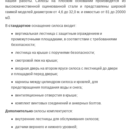
нашей работы. Силосы на плоском основании производятся из
высококачественной оцинкованной стали и представлены широкой
гаммой моделей диаметром от 4,6 до 32,0 м. и емкостью от 81 до 20000
3
м
.
В
стандартное
оснащение силоса входит:
вертикальная лестница с защитным ограждением и
промежуточными площадками, в соответствии с требованиями
безопасности;
лестница на крыше с поручнями безопасности;
смотровой люк на крыше;
входная дверь на втором ярусе силоса с лестницей до двери
и площадкой перед дверью;
карнизы между цилиндром силоса и кровлей, для
предотвращения попадания воды и снега;
вентиляционные отверстия в крыше;
комплект винтовых соединений и анкерных болтов.
Дополнительно
силосы комплектуются:
внутренние лестницы для обслуживания силосов;
датчики верхнего и нижнего уровней;