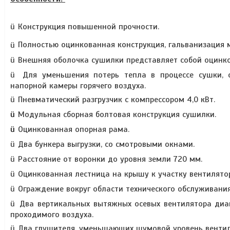
ü
Конструкция повышенной прочности.
ü
Полностью оцинкованная конструкция, гальванизация 
ü
Внешняя оболочка сушилки представляет собой оцин
ü
Для уменьшения потерь тепла в процессе сушки, 
напорной камеры горячего воздуха.
ü
Пневматический разгрузчик с компрессором 4,0 кВт.
ü
Модульная сборная болтовая конструкция сушилки.
ü
Оцинкованная опорная рама.
ü
Два бункера выгрузки, со смотровыми окнами.
ü
Расстояние от воронки до уровня земли 720 мм.
ü
Оцинкованная лестница на крышу к участку вентилято
ü
Ограждение вокруг области технического обслуживания
ü
Два вертикальных вытяжных осевых вентилятора диа
проходимого воздуха.
ü
Два глушителя, уменьшающих шумовой уровень вентил