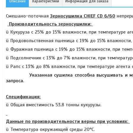
Описание
Характеристики
Информация для заказа
Смешан
о-
поточная
Зерносушилка
CHIEF
CD
6/60
непреры
Производительность зерносушилки:
ü
Кукуруза
с 25% до 15% влажности, при температуре аг
ü
Продовольственная пшеница с 19% до 15% влажности, 
ü
Фуражная пшеница с 19% до 15% влажности, при темпе
ü
Подсолнечник с 13% до 7% влажности, при температур
ü
Рапс с 13% до 8% влажности, при температуре агента 
Указанная сушилка способна высушивать и многие
запроса.
Спецификация:
ü
Общая вместимость 53,8 тонны кукурузы.
Данные по производительности верны при условиях:
ü
Температура окружающей среды 20°
C
.