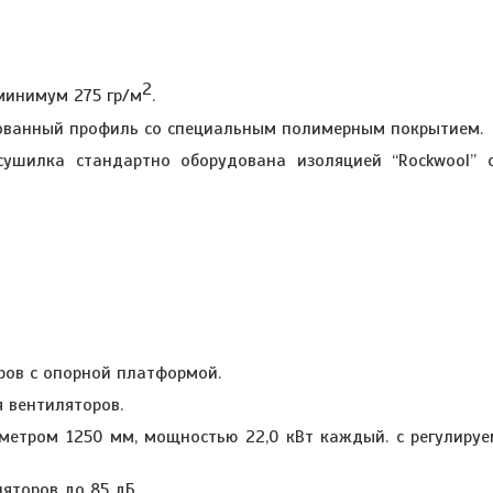
2
минимум 275 гр/м
.
кованный профиль со специальным полимерным покрытием.
сушилка стандартно оборудована изоляцией “
Rockwool
” 
ров с опорной платформой.
 вентиляторов.
метром 1250 мм, мощностью 22,0 кВт каждый. с регулир
яторов до 85 дБ.