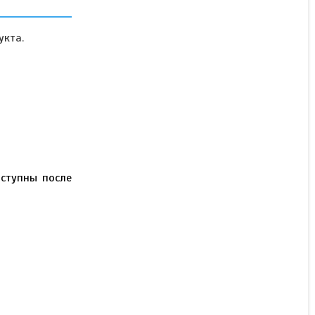
укта.
В наличии
Цену уточняйте
ступны после