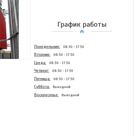
График работы
Понедельник
08:30
17:30
Вторник
08:30
17:30
Среда
08:30
17:30
Четверг
08:30
17:30
Пятница
08:30
17:30
Суббота
Выходной
Воскресенье
Выходной
Зерносушилка CHIEF CD
6/60