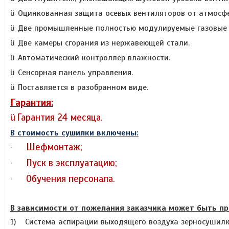
ü
Оцинкованная защита осевых вентиляторов от атмосфе
ü
Две промышленные полностью модулируемые газовые г
ü
Две камеры сгорания из нержавеющей стали.
ü
Автоматический контроллер влажности.
ü
Сенсорная панель управления.
ü
Поставляется в разобранном виде.
Гарантия:
ü
Гарантия 24 месяца.
В стоимость сушилки включены:
Шефмонтаж;
·
Пуск в эксплуатацию;
·
Обучения персонала.
·
В зависимости от пожелания заказчика может быть пр
1)
Система аспирации выходящего воздуха зерносушилк