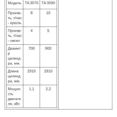
Модель
TA 3070
TA 3090
Произв-
8
10
ть, т/час
- куколь
Произв-
4
5
ть, т/час
- овсюг
Диамет
700
900
р
цилинд
ра, мм.
Длина
2910
2910
цилинд
ра, мм.
Мощно
1,1
2,2
сть
двигате
ля, кВт.