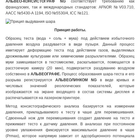
АЛЬВЕО-КОНСИСТОГРАФ NG
соответствует требованию как
французских, так и международных стандартов: AFNOR №V03.710,
AACC №5430-А 1194, ISO №5530/4, ICC №121.
Принцип работы.
Образец теста (вода + соль + мука) под действием избыточного
давления воздуха раздувается в виде пузыря. Данный процесс
имитирует деформацию теста под действием газов, выделяемых
дрожжевыми культурами или химическими разрыхлителями. Образец
муки замешивается в тестомесилке, раскатывается, помещается в
расстоечную камеру (20 мин), подвергается раздуванию воздухом
собственно в
АЛЬВЕОГРАФЕ.
Процесс образования шара-теста и его
разрыва регистрируется
АЛЬВЕОЛИНКОМ NG
в виде кривых и
числовых значений реологических показателей, которые
изображаются на экране входящего в состав системы дисплея и
распечатываются на лазерном принтере.
Метод консистографического анализа базируется на измерении
давления, прикладываемого к тесту в чаше для перемешивания.
Сдвоенный нож для перемешивания создает давление на тесто и
прижимает тесто к датчику давления. В анализах при постоянном
уровне увлажнения фиксируется максимальное давление в чаше
(Prmax), которое напрямую зависит от адсорбционного потенциала