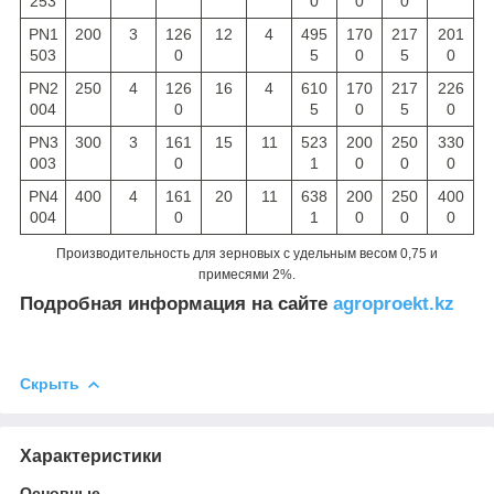
253
0
0
0
PN1
200
3
126
12
4
495
170
217
201
503
0
5
0
5
0
PN2
250
4
126
16
4
610
170
217
226
004
0
5
0
5
0
PN3
300
3
161
15
11
523
200
250
330
003
0
1
0
0
0
PN4
400
4
161
20
11
638
200
250
400
004
0
1
0
0
0
Производительность для зерновых с удельным весом 0,75 и
примесями 2%.
Подробная информация на сайте
agroproekt.kz
Скрыть
Характеристики
Основные