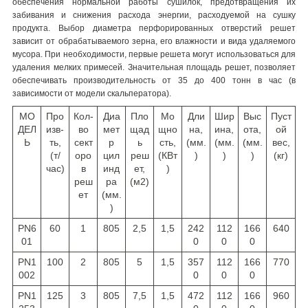
обеспечения нормальной работы сушилок, предотвращения их
забивания и снижения расхода энергии, расходуемой на сушку
продукта. Выбор диаметра перфорированных отверстий решет
зависит от обрабатываемого зерна, его влажности и вида удаляемого
мусора. При необходимости, первые решета могут использоваться для
удаления мелких примесей. Значительная площадь решет, позволяет
обеспечивать производительность от 35 до 400 тонн в час (в
зависимости от модели скальператора).
МО
Про
Кол-
Диа
Пло
Мо
Дли
Шир
Выс
Пуст
ДЕЛ
изв-
во
мет
щад
щно
на,
ина,
ота,
ой
Ь
ть,
сект
р
ь
сть,
(мм.
(мм.
(мм.
вес,
(т/
оро
цил
реш
(КВт
)
)
)
(кг)
час)
в
инд
ет,
)
реш
ра
(м
2
)
ет
(мм.
)
PN6
60
1
805
2,5
1,5
242
112
166
640
01
0
0
0
PN1
100
2
805
5
1,5
357
112
166
770
002
0
0
0
PN1
125
3
805
7,5
1,5
472
112
166
960