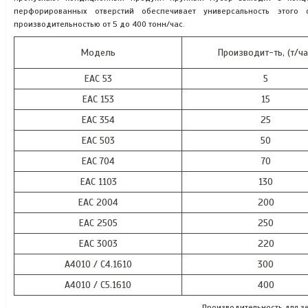
перфорированных отверстий обеспечивает универсальность этог
производительностью от 5 до 400 тонн/час.
Модель
Производит-ть, (т/ча
EAC 53
5
EAC 153
15
EAC 354
25
EAC 503
50
EAC 704
70
EAC 1103
130
EAC 2004
200
EAC 2505
250
EAC 3003
220
A4010 / C4.1610
300
A4010 / C5.1610
400
Производительность для з