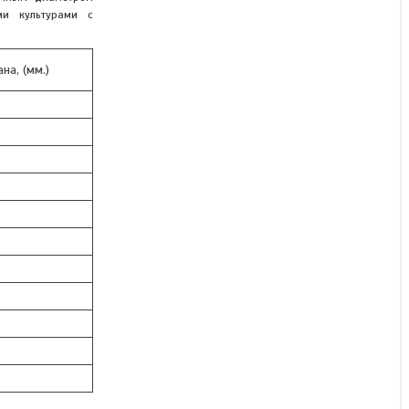
VP
ми культурами с
В наличии
на, (мм.)
Цену уточняйте