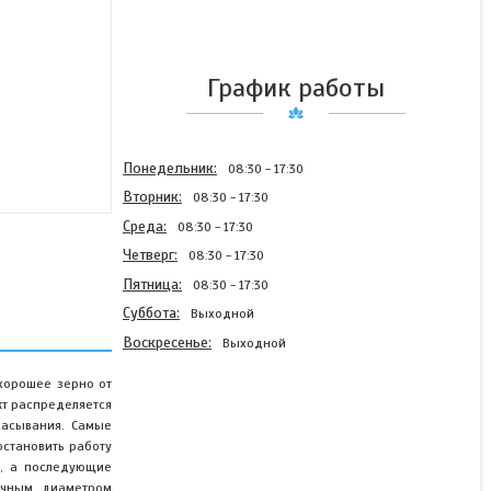
График работы
Понедельник
08:30
17:30
Вторник
08:30
17:30
Среда
08:30
17:30
Четверг
08:30
17:30
Пятница
08:30
17:30
Суббота
Выходной
Воскресенье
Выходной
 хорошее зерно от
кт распределяется
сасывания. Самые
становить работу
Зерноочистительный
о, а последующие
сепаратор A4010 / C4.1610
ичным диаметром