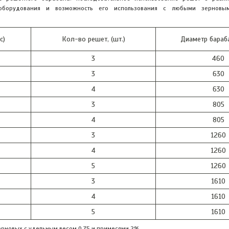
о оборудования и возможность его использования с любыми зерновы
с)
Кол-во решет, (шт.)
Диаметр бараба
3
460
3
630
4
630
3
805
4
805
3
1260
4
1260
5
1260
3
1610
4
1610
5
1610
ерновых с удельным весом 0,75 и примесями 2%.