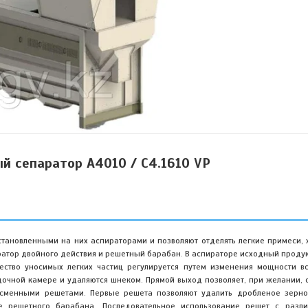
й сепаратор A4010 / C4.1610 VP
установленными на них аспираторами и позволяют отделять легкие примеси,
иратор двойного действия и решетный барабан. В аспираторе исходный проду
ество уносимых легких частиц регулируется путем изменения мощности в
очной камере и удаляются шнеком. Прямой выход позволяет, при желании, о
о сменными решетами. Первые решета позволяют удалить дробленое зерн
е решетного барабана. Последовательное использование решет с разл