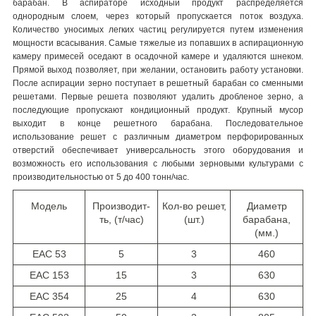
барабан. В аспираторе исходный продукт распределяется
однородным слоем, через который пропускается поток воздуха.
Количество уносимых легких частиц регулируется путем изменения
мощности всасывания. Самые тяжелые из попавших в аспирационную
камеру примесей оседают в осадочной камере и удаляются шнеком.
Прямой выход позволяет, при желании, остановить работу установки.
После аспирации зерно поступает в решетный барабан со сменными
решетами. Первые решета позволяют удалить дробленое зерно, а
последующие пропускают кондиционный продукт. Крупный мусор
выходит в конце решетного барабана. Последовательное
использование решет с различным диаметром перфорированных
отверстий обеспечивает универсальность этого оборудования и
возможность его использования с любыми зерновыми культурами с
производительностью от 5 до 400 тонн/час.
Модель
Производит-
Кол-во решет,
Диаметр
ть, (т/час)
(шт.)
барабана,
(мм.)
EAC 53
5
3
460
EAC 153
15
3
630
EAC 354
25
4
630