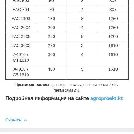
EAC 503
50
3
805
EAC 704
70
4
805
EAC 1103
130
3
1260
EAC 2004
200
4
1260
EAC 2505
250
5
1260
EAC 3003
220
3
1610
A4010 /
300
4
1610
C4.1610
A4010 /
400
5
1610
C5.1610
Производительность для зерновых с удельным весом 0,75 и
примесями 2%.
Подробная информация на сайте
agroproekt.kz
Скрыть