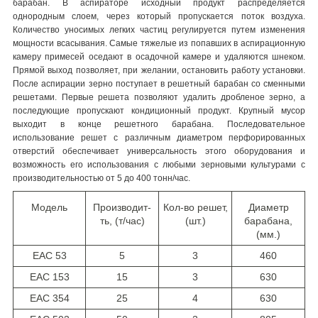
барабан. В аспираторе исходный продукт распределяется
однородным слоем, через который пропускается поток воздуха.
Количество уносимых легких частиц регулируется путем изменения
мощности всасывания. Самые тяжелые из попавших в аспирационную
камеру примесей оседают в осадочной камере и удаляются шнеком.
Прямой выход позволяет, при желании, остановить работу установки.
После аспирации зерно поступает в решетный барабан со сменными
решетами. Первые решета позволяют удалить дробленое зерно, а
последующие пропускают кондиционный продукт. Крупный мусор
выходит в конце решетного барабана. Последовательное
использование решет с различным диаметром перфорированных
отверстий обеспечивает универсальность этого оборудования и
возможность его использования с любыми зерновыми культурами с
производительностью от 5 до 400 тонн/час.
Модель
Производит-
Кол-во решет,
Диаметр
ть, (т/час)
(шт.)
барабана,
(мм.)
EAC 53
5
3
460
EAC 153
15
3
630
EAC 354
25
4
630