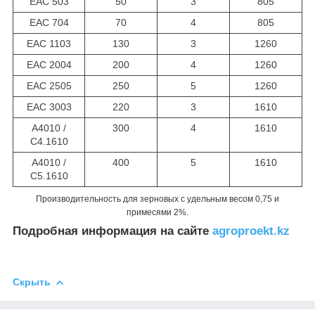
EAC 503
50
3
805
EAC 704
70
4
805
EAC 1103
130
3
1260
EAC 2004
200
4
1260
EAC 2505
250
5
1260
EAC 3003
220
3
1610
A4010 /
300
4
1610
C4.1610
A4010 /
400
5
1610
C5.1610
Производительность для зерновых с удельным весом 0,75 и
примесями 2%.
Подробная информация на сайте
agroproekt.kz
Скрыть