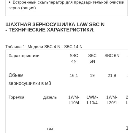
Встроенный скальператор для предварительной очистки
зерна (опция).
ШАХТНАЯ ЗЕРНОСУШИЛКА LAW SBC N
-
ТЕХНИЧЕСКИЕ ХАРАКТЕРИСТИКИ:
Таблица 1: Модели SBC 4 N - SBC 14 N
Характеристики
SBC
SBC
SBC 6N
SB
4N
5N
7
Объем
16,1
19
21,9
24
зерносушилки в м
3
Горелка
дизель
1WM-
1WM-
1WM-
2W
L10/4
L10/4
L20/1
L10
1x
газ