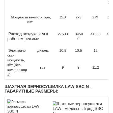
15
Мощность вентилятора,
2x9
2x9
2x9
2x
кВт
Расход воздуха кг/ч в
27500
3450
41000
480
рабочем режиме
0
Электриче
дизель
10,5
10,5
12
1
ская
мощность,
кВт (без
газ
9
9
11,2
13
компрессор
а)
ШАХТНАЯ ЗЕРНОСУШИЛКА LAW SBC N -
ГАБАРИТНЫЕ РАЗМЕРЫ
: